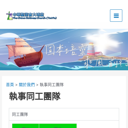
跳
Main
至
Men
主
要
內
容
首頁
關於我們
執事同工團隊
執事同工團隊
同工團隊