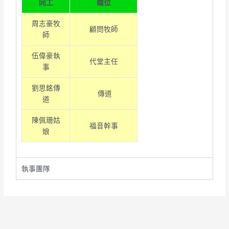
同工
職位
周志豪牧
顧問牧師
師
伍偉豪執
代堂主任
事
劉思銘傳
傳道
道
陳佩珊姑
福音幹事
娘
執事團隊