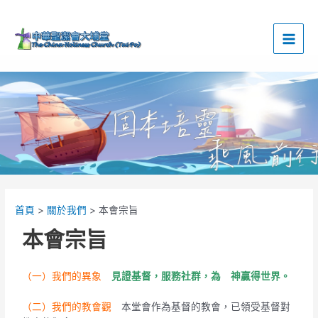
跳
Main
至
Men
主
要
內
容
首頁
關於我們
本會宗旨
本會宗旨
（一）我們的異象
見證基督，服務社群，為 神贏得世界。
（二）我們的教會觀
本堂會作為基督的教會，已領受基督對